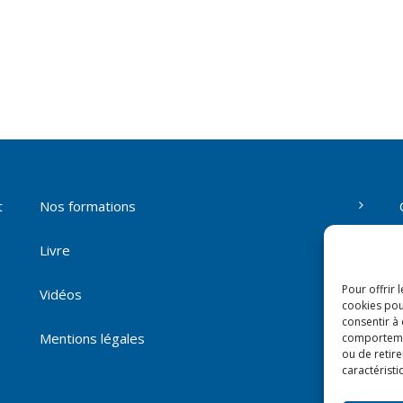
t
Nos formations
Livre
Pour offrir 
Vidéos
cookies pou
consentir à
Mentions légales
comportement
ou de retire
caractéristi