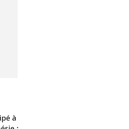
ipé à
ésie :