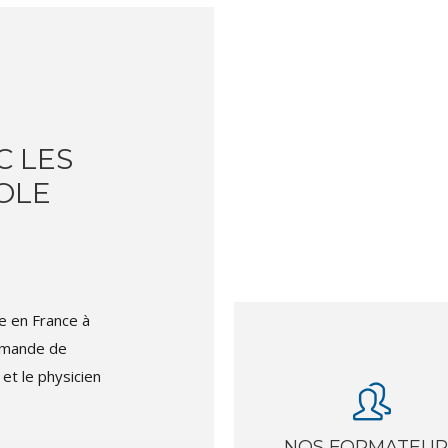
C LES
COLE
e en France à
lemande de
et le physicien
NOS FORMATEUR