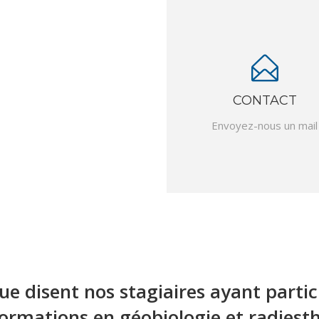
CONTACT
Envoyez-nous un mail
ue disent nos stagiaires ayant partic
ormations en géobiologie et radiesth