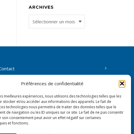
ARCHIVES
Archives
Contact
L’association
Préférences de confidentialité
les meilleures expériences, nous utilisons des technologies telles que les
Accès membres
r stocker et/ou accéder aux informations des appareils. Le fait de
 ces technologies nous permettra de traiter des données telles que le
Politique de confidentialité
 de navigation ou les ID uniques sur ce site. Le fait de ne pas consentir
r son consentement peut avoir un effet négatif sur certaines
ques et fonctions.