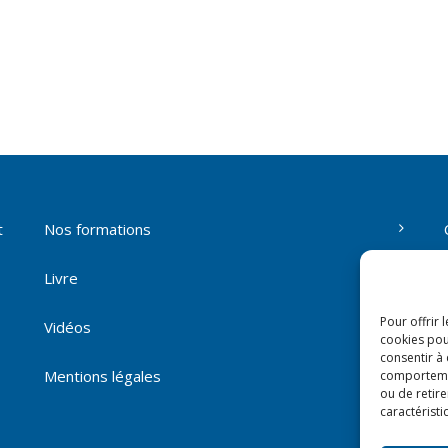
t
Nos formations
Livre
Pour offrir 
Vidéos
cookies pou
consentir à
Mentions légales
comportement
ou de retire
caractéristi