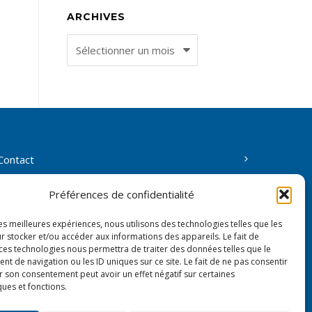
ARCHIVES
Archives
Contact
L’association
Préférences de confidentialité
les meilleures expériences, nous utilisons des technologies telles que les
Accès membres
r stocker et/ou accéder aux informations des appareils. Le fait de
 ces technologies nous permettra de traiter des données telles que le
Politique de confidentialité
 de navigation ou les ID uniques sur ce site. Le fait de ne pas consentir
r son consentement peut avoir un effet négatif sur certaines
ques et fonctions.