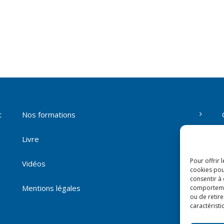
t
Nos formations
Livre
Pour offrir 
Vidéos
cookies pou
consentir à
Mentions légales
comportement
ou de retire
caractéristi