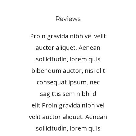
Reviews
Proin gravida nibh vel velit
Proi
auctor aliquet. Aenean
au
sollicitudin, lorem quis
so
bibendum auctor, nisi elit
bib
consequat ipsum, nec
c
sagittis sem nibh id
elit.Proin gravida nibh vel
eli
velit auctor aliquet. Aenean
veli
sollicitudin, lorem quis
so